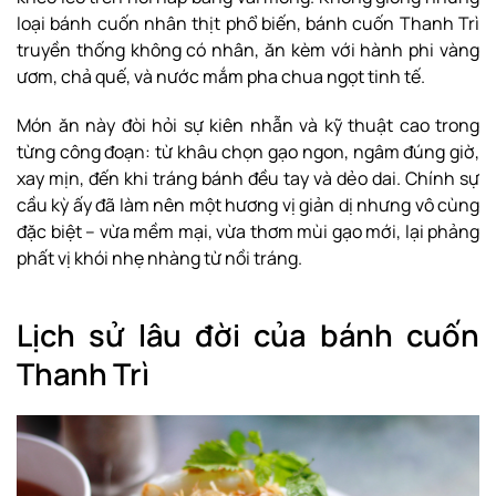
loại bánh cuốn nhân thịt phổ biến, bánh cuốn Thanh Trì
truyền thống không có nhân, ăn kèm với hành phi vàng
ươm, chả quế, và nước mắm pha chua ngọt tinh tế.
Món ăn này đòi hỏi sự kiên nhẫn và kỹ thuật cao trong
từng công đoạn: từ khâu chọn gạo ngon, ngâm đúng giờ,
xay mịn, đến khi tráng bánh đều tay và dẻo dai. Chính sự
cầu kỳ ấy đã làm nên một hương vị giản dị nhưng vô cùng
đặc biệt – vừa mềm mại, vừa thơm mùi gạo mới, lại phảng
phất vị khói nhẹ nhàng từ nồi tráng.
Lịch sử lâu đời của bánh cuốn
Thanh Trì