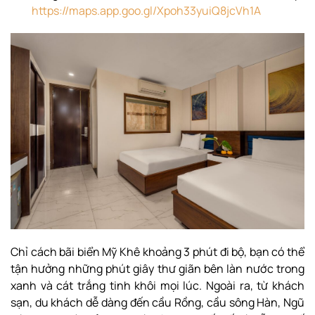
https://maps.app.goo.gl/Xpoh33yuiQ8jcVh1A
Chỉ cách bãi biển Mỹ Khê khoảng 3 phút đi bộ, bạn có thể
tận hưởng những phút giây thư giãn bên làn nước trong
xanh và cát trắng tinh khôi mọi lúc. Ngoài ra, từ khách
sạn, du khách dễ dàng đến cầu Rồng, cầu sông Hàn, Ngũ