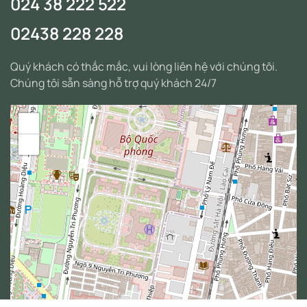
024 38 222 522
02438 228 228
Quý khách có thắc mắc, vui lòng liên hệ với chúng tôi.
Chúng tôi sẵn sàng hỗ trợ quý khách 24/7
+
−